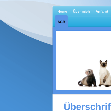
Home
Über mich
Anfahrt
AGB
Überschrif