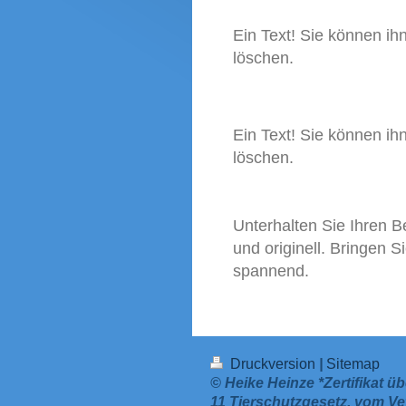
Ein Text! Sie können ihn
löschen.
Ein Text! Sie können ihn
löschen.
Unterhalten Sie Ihren B
und originell. Bringen 
spannend.
Druckversion
|
Sitemap
© Heike Heinze *Zertifikat
11 Tierschutzgesetz, vom V