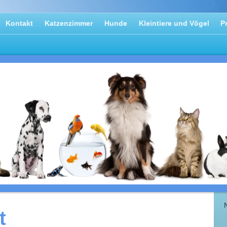
Kontakt
Katzenzimmer
Hunde
Kleintiere und Vögel
P
t